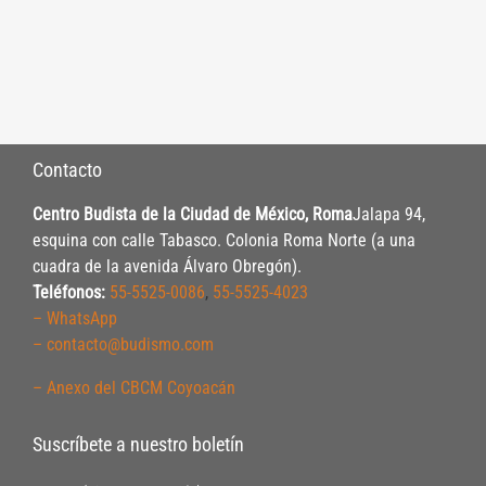
Contacto
Centro Budista de la Ciudad de México, Roma
Jalapa 94,
esquina con calle Tabasco. Colonia Roma Norte (a una
cuadra de la avenida Álvaro Obregón).
Teléfonos:
55-5525-0086
,
55-5525-4023
– WhatsApp
– contacto@budismo.com
– Anexo del CBCM Coyoacán
Suscríbete a nuestro boletín