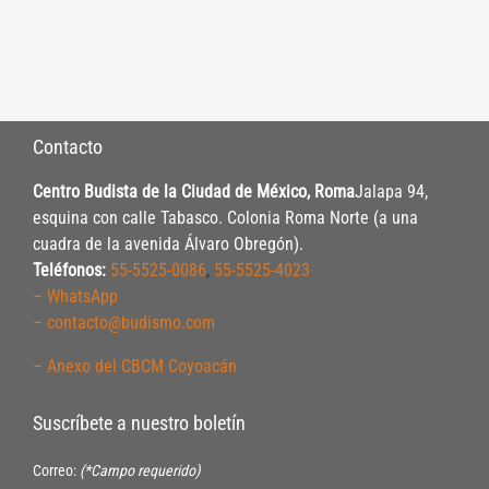
Contacto
Centro Budista de la Ciudad de México, Roma
Jalapa 94,
esquina con calle Tabasco. Colonia Roma Norte (a una
cuadra de la avenida Álvaro Obregón).
Teléfonos:
55-5525-0086
,
55-5525-4023
– WhatsApp
– contacto@budismo.com
– Anexo del CBCM Coyoacán
Suscríbete a nuestro boletín
Correo:
(*Campo requerido)