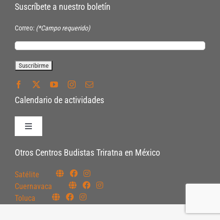
Suscríbete a nuestro boletín
Correo:
(*Campo requerido)
Calendario de actividades
Toggle
Navigation
Políticas de Inscripción
Otros Centros Budistas Triratna en México
Satélite
Políticas Internas
Cuernavaca
Toluca
Pautas Éticas