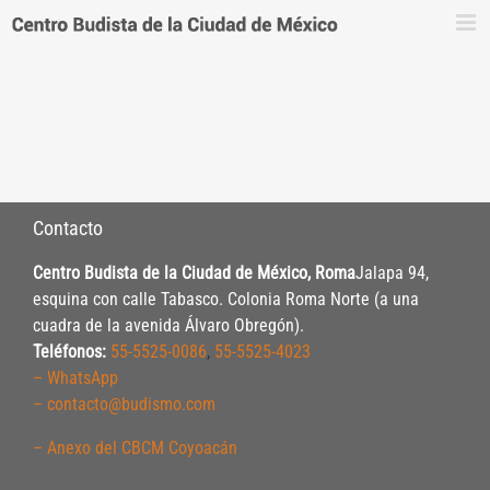
Saltar
al
contenido
Contacto
Centro Budista de la Ciudad de México, Roma
Jalapa 94,
esquina con calle Tabasco. Colonia Roma Norte (a una
cuadra de la avenida Álvaro Obregón).
Teléfonos:
55-5525-0086
,
55-5525-4023
– WhatsApp
– contacto@budismo.com
– Anexo del CBCM Coyoacán