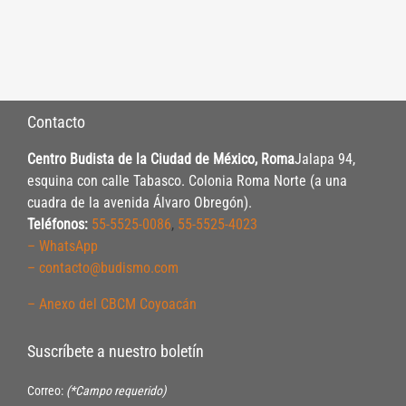
Contacto
Centro Budista de la Ciudad de México, Roma
Jalapa 94,
esquina con calle Tabasco. Colonia Roma Norte (a una
cuadra de la avenida Álvaro Obregón).
Teléfonos:
55-5525-0086
,
55-5525-4023
– WhatsApp
– contacto@budismo.com
– Anexo del CBCM Coyoacán
Suscríbete a nuestro boletín
Correo:
(*Campo requerido)