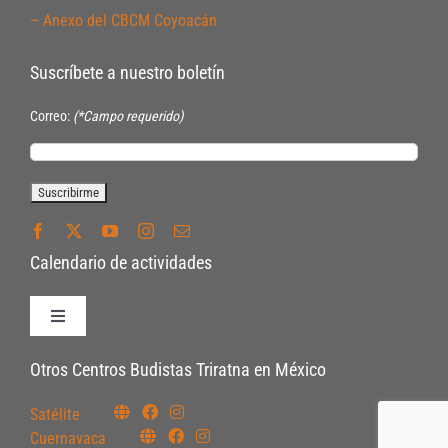
– Anexo del CBCM Coyoacán
Suscríbete a nuestro boletín
Correo:
(*Campo requerido)
Calendario de actividades
Toggle
Navigation
Políticas de Inscripción
Otros Centros Budistas Triratna en México
Satélite
Políticas Internas
Cuernavaca