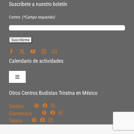
Suscríbete a nuestro boletín
Correo:
(*Campo requerido)
Calendario de actividades
Toggle
Navigation
Políticas de Inscripción
Otros Centros Budistas Triratna en México
Satélite
Políticas Internas
Cuernavaca
Toluca
Pautas Éticas