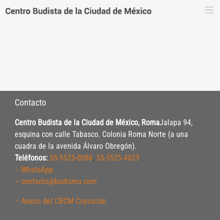
Saltar
al
contenido
Contacto
Centro Budista de la Ciudad de México, Roma
Jalapa 94,
esquina con calle Tabasco. Colonia Roma Norte (a una
cuadra de la avenida Álvaro Obregón).
Teléfonos:
55-5525-0086
,
55-5525-4023
– WhatsApp
– contacto@budismo.com
– Anexo del CBCM Coyoacán