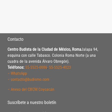
Contacto
Centro Budista de la Ciudad de México, Roma
Jalapa 94,
esquina con calle Tabasco. Colonia Roma Norte (a una
cuadra de la avenida Álvaro Obregón).
Teléfonos:
55-5525-0086
,
55-5525-4023
– WhatsApp
– contacto@budismo.com
– Anexo del CBCM Coyoacán
Suscríbete a nuestro boletín