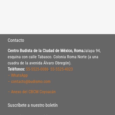
Contacto
Centro Budista de la Ciudad de México, Roma
Jalapa 94,
esquina con calle Tabasco. Colonia Roma Norte (a una
cuadra de la avenida Álvaro Obregón).
Teléfonos:
55-5525-0086
,
55-5525-4023
– WhatsApp
– contacto@budismo.com
– Anexo del CBCM Coyoacán
Suscríbete a nuestro boletín