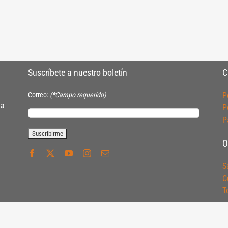
Suscríbete a nuestro boletín
C
Correo:
(*Campo requerido)
P
ia
P
P
O
S
C
T