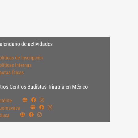
alendario de actividades
olíticas de Inscripción
olíticas Internas
autas Éticas
tros Centros Budistas Triratna en México
atélite
uernavaca
oluca