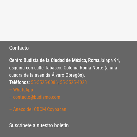
Contacto
Centro Budista de la Ciudad de México, Roma
Jalapa 94,
esquina con calle Tabasco. Colonia Roma Norte (a una
cuadra de la avenida Álvaro Obregón).
Teléfonos:
55-5525-0086
,
55-5525-4023
– WhatsApp
– contacto@budismo.com
– Anexo del CBCM Coyoacán
Suscríbete a nuestro boletín