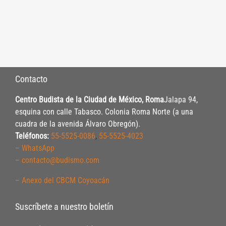
Contacto
Centro Budista de la Ciudad de México, Roma
Jalapa 94,
esquina con calle Tabasco. Colonia Roma Norte (a una
cuadra de la avenida Álvaro Obregón).
Teléfonos:
55-5525-0086
,
55-5525-4023
– WhatsApp
– contacto@budismo.com
– Anexo del CBCM Coyoacán
Suscríbete a nuestro boletín