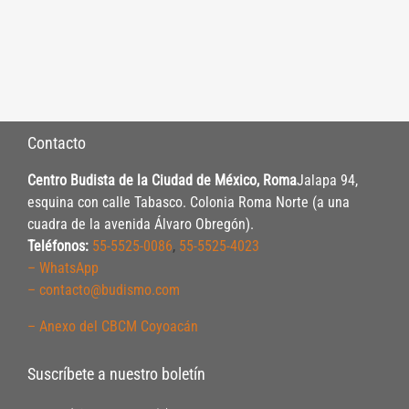
Contacto
Centro Budista de la Ciudad de México, Roma
Jalapa 94,
esquina con calle Tabasco. Colonia Roma Norte (a una
cuadra de la avenida Álvaro Obregón).
Teléfonos:
55-5525-0086
,
55-5525-4023
– WhatsApp
– contacto@budismo.com
– Anexo del CBCM Coyoacán
Suscríbete a nuestro boletín