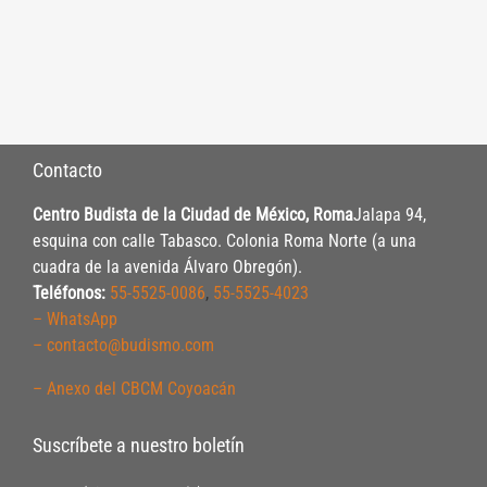
Contacto
Centro Budista de la Ciudad de México, Roma
Jalapa 94,
esquina con calle Tabasco. Colonia Roma Norte (a una
cuadra de la avenida Álvaro Obregón).
Teléfonos:
55-5525-0086
,
55-5525-4023
– WhatsApp
– contacto@budismo.com
– Anexo del CBCM Coyoacán
Suscríbete a nuestro boletín