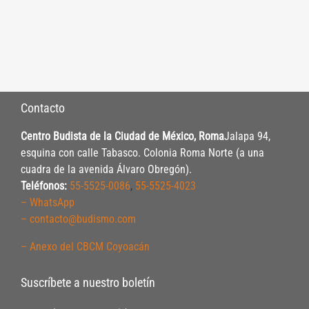
Contacto
Centro Budista de la Ciudad de México, Roma
Jalapa 94,
esquina con calle Tabasco. Colonia Roma Norte (a una
cuadra de la avenida Álvaro Obregón).
Teléfonos:
55-5525-0086
,
55-5525-4023
– WhatsApp
– contacto@budismo.com
– Anexo del CBCM Coyoacán
Suscríbete a nuestro boletín