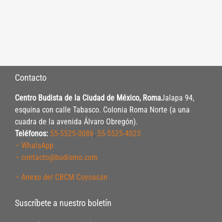
Contacto
Centro Budista de la Ciudad de México, Roma
Jalapa 94,
esquina con calle Tabasco. Colonia Roma Norte (a una
cuadra de la avenida Álvaro Obregón).
Teléfonos:
55-5525-0086
,
55-5525-4023
– WhatsApp
– contacto@budismo.com
– Anexo del CBCM Coyoacán
Suscríbete a nuestro boletín