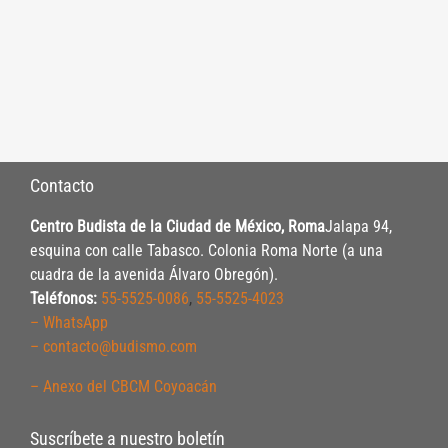
Contacto
Centro Budista de la Ciudad de México, Roma
Jalapa 94,
esquina con calle Tabasco. Colonia Roma Norte (a una
cuadra de la avenida Álvaro Obregón).
Teléfonos:
55-5525-0086
,
55-5525-4023
– WhatsApp
– contacto@budismo.com
– Anexo del CBCM Coyoacán
Suscríbete a nuestro boletín