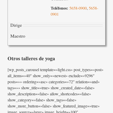
Teléfonos:
5658-0900
,
5658-
0901
Dirige
Maestro
Otros talleres de yoga
[wp_posts_carousel template=»light.css» post_types=»post»
all_items=»40″ show_only=»newest» exclude=»9296″
posts=»» ordering=»asc» categories=»72″ relation=»and»
tags=»» show_title=»true» show_created_date=»false»
show_description=»false» allow_shortcodes=»false»
show_category=»false» show_tags=»false»
show_more_button=»false» show_featured_image=»true»
image_source=»large» image_height=»100″