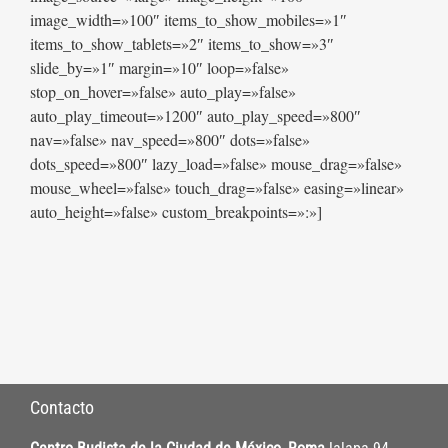
image_width=»100″ items_to_show_mobiles=»1″
items_to_show_tablets=»2″ items_to_show=»3″
slide_by=»1″ margin=»10″ loop=»false»
stop_on_hover=»false» auto_play=»false»
auto_play_timeout=»1200″ auto_play_speed=»800″
nav=»false» nav_speed=»800″ dots=»false»
dots_speed=»800″ lazy_load=»false» mouse_drag=»false»
mouse_wheel=»false» touch_drag=»false» easing=»linear»
auto_height=»false» custom_breakpoints=»:»]
Contacto