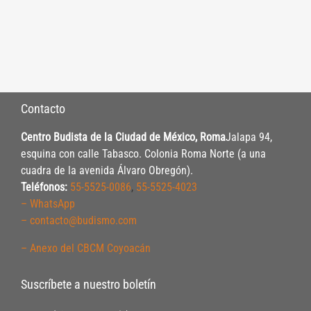
Contacto
Centro Budista de la Ciudad de México, Roma
Jalapa 94,
esquina con calle Tabasco. Colonia Roma Norte (a una
cuadra de la avenida Álvaro Obregón).
Teléfonos:
55-5525-0086
,
55-5525-4023
– WhatsApp
– contacto@budismo.com
– Anexo del CBCM Coyoacán
Suscríbete a nuestro boletín