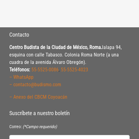
Contacto
Centro Budista de la Ciudad de México, Roma
Jalapa 94,
esquina con calle Tabasco. Colonia Roma Norte (a una
cuadra de la avenida Álvaro Obregón).
Teléfonos:
55-5525-0086
,
55-5525-4023
– WhatsApp
– contacto@budismo.com
– Anexo del CBCM Coyoacán
Suscríbete a nuestro boletín
Correo:
(*Campo requerido)