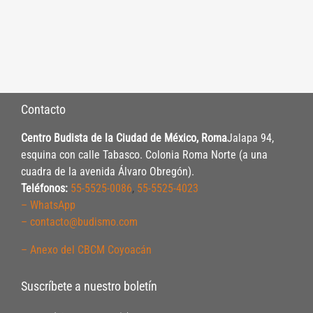
Contacto
Centro Budista de la Ciudad de México, Roma
Jalapa 94,
esquina con calle Tabasco. Colonia Roma Norte (a una
cuadra de la avenida Álvaro Obregón).
Teléfonos:
55-5525-0086
,
55-5525-4023
– WhatsApp
– contacto@budismo.com
– Anexo del CBCM Coyoacán
Suscríbete a nuestro boletín