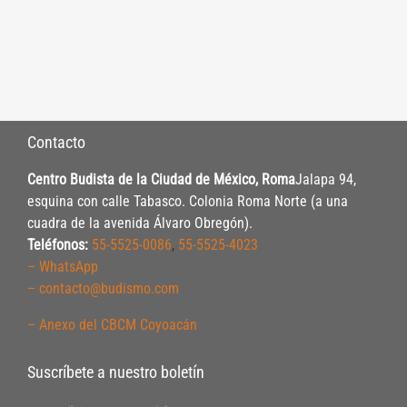
Contacto
Centro Budista de la Ciudad de México, Roma
Jalapa 94,
esquina con calle Tabasco. Colonia Roma Norte (a una
cuadra de la avenida Álvaro Obregón).
Teléfonos:
55-5525-0086
,
55-5525-4023
– WhatsApp
– contacto@budismo.com
– Anexo del CBCM Coyoacán
Suscríbete a nuestro boletín