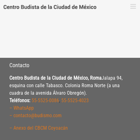
Saltar
al
contenido
Contacto
Centro Budista de la Ciudad de México, Roma
Jalapa 94,
esquina con calle Tabasco. Colonia Roma Norte (a una
cuadra de la avenida Álvaro Obregón).
Teléfonos:
55-5525-0086
,
55-5525-4023
– WhatsApp
– contacto@budismo.com
– Anexo del CBCM Coyoacán