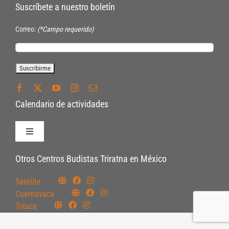
Suscríbete a nuestro boletín
Correo:
(*Campo requerido)
Calendario de actividades
Toggle
Navigation
Políticas de Inscripción
Otros Centros Budistas Triratna en México
Satélite
Políticas Internas
Cuernavaca
Toluca
Pautas Éticas