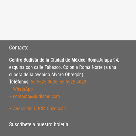
Contacto
Centro Budista de la Ciudad de México, Roma
Jalapa 94,
esquina con calle Tabasco. Colonia Roma Norte (a una
cuadra de la avenida Álvaro Obregón).
Teléfonos:
55-5525-0086
,
55-5525-4023
– WhatsApp
– contacto@budismo.com
– Anexo del CBCM Coyoacán
Suscríbete a nuestro boletín