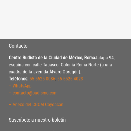
Contacto
Centro Budista de la Ciudad de México, Roma
Jalapa 94,
esquina con calle Tabasco. Colonia Roma Norte (a una
cuadra de la avenida Álvaro Obregón).
Teléfonos:
55-5525-0086
,
55-5525-4023
– WhatsApp
– contacto@budismo.com
– Anexo del CBCM Coyoacán
Suscríbete a nuestro boletín