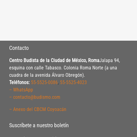
Contacto
Centro Budista de la Ciudad de México, Roma
Jalapa 94,
esquina con calle Tabasco. Colonia Roma Norte (a una
cuadra de la avenida Álvaro Obregón).
Teléfonos:
55-5525-0086
,
55-5525-4023
– WhatsApp
– contacto@budismo.com
– Anexo del CBCM Coyoacán
Suscríbete a nuestro boletín