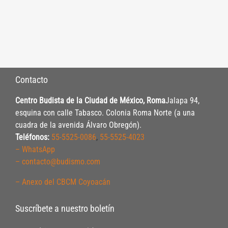
Contacto
Centro Budista de la Ciudad de México, Roma
Jalapa 94,
esquina con calle Tabasco. Colonia Roma Norte (a una
cuadra de la avenida Álvaro Obregón).
Teléfonos:
55-5525-0086
,
55-5525-4023
– WhatsApp
– contacto@budismo.com
– Anexo del CBCM Coyoacán
Suscríbete a nuestro boletín