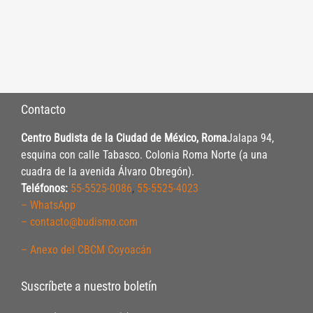
Contacto
Centro Budista de la Ciudad de México, Roma
Jalapa 94,
esquina con calle Tabasco. Colonia Roma Norte (a una
cuadra de la avenida Álvaro Obregón).
Teléfonos:
55-5525-0086
,
55-5525-4023
– WhatsApp
– contacto@budismo.com
– Anexo del CBCM Coyoacán
Suscríbete a nuestro boletín