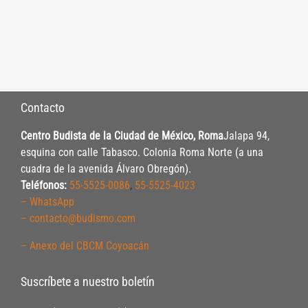
Contacto
Centro Budista de la Ciudad de México, Roma
Jalapa 94,
esquina con calle Tabasco. Colonia Roma Norte (a una
cuadra de la avenida Álvaro Obregón).
Teléfonos:
55-5525-0086
,
55-5525-4023
– WhatsApp
– contacto@budismo.com
– Anexo del CBCM Coyoacán
Suscríbete a nuestro boletín