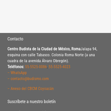
Contacto
Centro Budista de la Ciudad de México, Roma
Jalapa 94,
esquina con calle Tabasco. Colonia Roma Norte (a una
cuadra de la avenida Álvaro Obregón).
Teléfonos:
55-5525-0086
,
55-5525-4023
– WhatsApp
– contacto@budismo.com
– Anexo del CBCM Coyoacán
Suscríbete a nuestro boletín