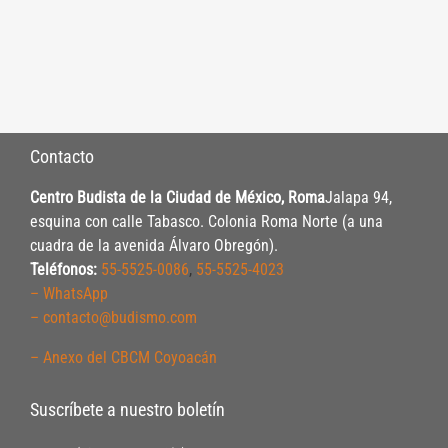
Contacto
Centro Budista de la Ciudad de México, Roma
Jalapa 94,
esquina con calle Tabasco. Colonia Roma Norte (a una
cuadra de la avenida Álvaro Obregón).
Teléfonos:
55-5525-0086
,
55-5525-4023
– WhatsApp
– contacto@budismo.com
– Anexo del CBCM Coyoacán
Suscríbete a nuestro boletín