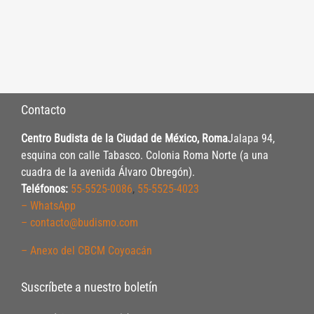
Contacto
Centro Budista de la Ciudad de México, Roma
Jalapa 94,
esquina con calle Tabasco. Colonia Roma Norte (a una
cuadra de la avenida Álvaro Obregón).
Teléfonos:
55-5525-0086
,
55-5525-4023
– WhatsApp
– contacto@budismo.com
– Anexo del CBCM Coyoacán
Suscríbete a nuestro boletín