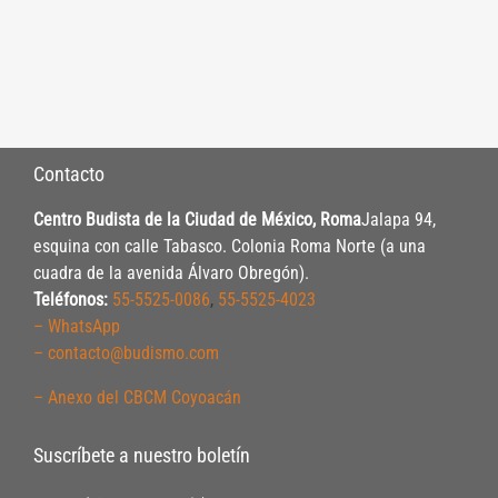
Contacto
Centro Budista de la Ciudad de México, Roma
Jalapa 94,
esquina con calle Tabasco. Colonia Roma Norte (a una
cuadra de la avenida Álvaro Obregón).
Teléfonos:
55-5525-0086
,
55-5525-4023
– WhatsApp
– contacto@budismo.com
– Anexo del CBCM Coyoacán
Suscríbete a nuestro boletín