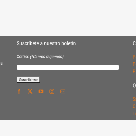
Suscríbete a nuestro boletín
C
Correo:
(*Campo requerido)
P
ia
P
P
O
S
C
T