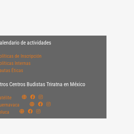
alendario de actividades
olíticas de Inscripción
olíticas Internas
autas Éticas
tros Centros Budistas Triratna en México
atélite
uernavaca
oluca