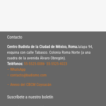
Contacto
Centro Budista de la Ciudad de México, Roma
Jalapa 94,
esquina con calle Tabasco. Colonia Roma Norte (a una
cuadra de la avenida Álvaro Obregón).
Teléfonos:
55-5525-0086
,
55-5525-4023
– WhatsApp
– contacto@budismo.com
– Anexo del CBCM Coyoacán
Suscríbete a nuestro boletín