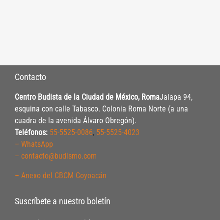
Contacto
Centro Budista de la Ciudad de México, Roma
Jalapa 94,
esquina con calle Tabasco. Colonia Roma Norte (a una
cuadra de la avenida Álvaro Obregón).
Teléfonos:
55-5525-0086
,
55-5525-4023
– WhatsApp
– contacto@budismo.com
– Anexo del CBCM Coyoacán
Suscríbete a nuestro boletín