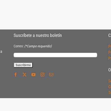
Suscríbete a nuestro boletín
C
Correo:
(*Campo requerido)
P
ia
P
P
O
S
C
T