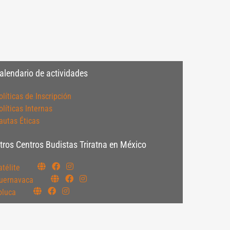
alendario de actividades
olíticas de Inscripción
olíticas Internas
autas Éticas
tros Centros Budistas Triratna en México
atélite
uernavaca
oluca