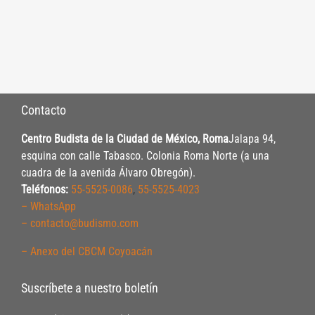
Contacto
Centro Budista de la Ciudad de México, Roma
Jalapa 94,
esquina con calle Tabasco. Colonia Roma Norte (a una
cuadra de la avenida Álvaro Obregón).
Teléfonos:
55-5525-0086
,
55-5525-4023
– WhatsApp
– contacto@budismo.com
– Anexo del CBCM Coyoacán
Suscríbete a nuestro boletín