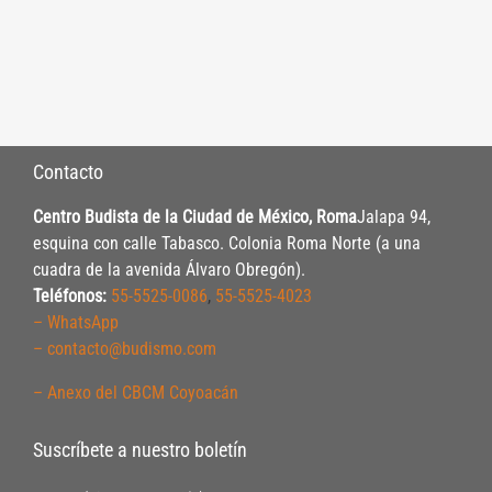
Contacto
Centro Budista de la Ciudad de México, Roma
Jalapa 94,
esquina con calle Tabasco. Colonia Roma Norte (a una
cuadra de la avenida Álvaro Obregón).
Teléfonos:
55-5525-0086
,
55-5525-4023
– WhatsApp
– contacto@budismo.com
– Anexo del CBCM Coyoacán
Suscríbete a nuestro boletín