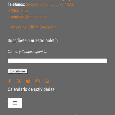
Teléfonos:
55-5525-0086
,
55-5525-4023
– WhatsApp
– contacto@budismo.com
– Anexo del CBCM Coyoacán
Suscríbete a nuestro boletín
Correo:
(*Campo requerido)
Calendario de actividades
Toggle
Navigation