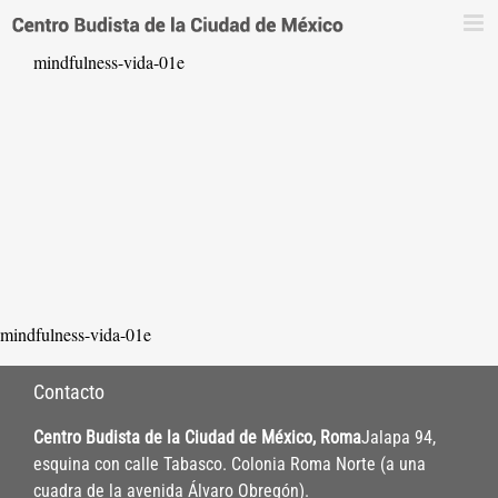
Saltar
al
mindfulness-vida-01e
contenido
mindfulness-vida-01e
Contacto
Centro Budista de la Ciudad de México, Roma
Jalapa 94,
esquina con calle Tabasco. Colonia Roma Norte (a una
cuadra de la avenida Álvaro Obregón).