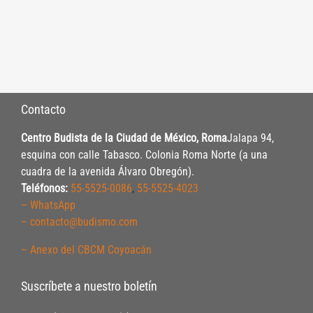
Contacto
Centro Budista de la Ciudad de México, Roma
Jalapa 94,
esquina con calle Tabasco. Colonia Roma Norte (a una
cuadra de la avenida Álvaro Obregón).
Teléfonos:
55-5525-0086
,
55-5525-4023
– WhatsApp
– contacto@budismo.com
– Anexo del CBCM Coyoacán
Suscríbete a nuestro boletín