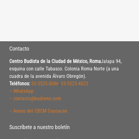
Contacto
Centro Budista de la Ciudad de México, Roma
Jalapa 94,
esquina con calle Tabasco. Colonia Roma Norte (a una
cuadra de la avenida Álvaro Obregón).
Teléfonos:
55-5525-0086
,
55-5525-4023
– WhatsApp
– contacto@budismo.com
– Anexo del CBCM Coyoacán
Suscríbete a nuestro boletín