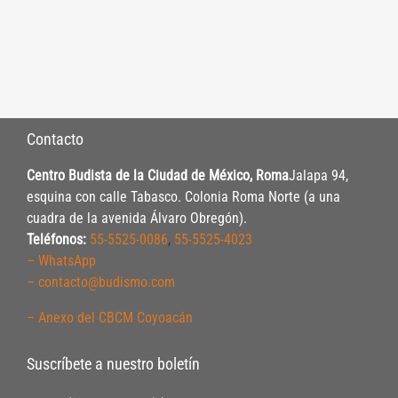
Contacto
Centro Budista de la Ciudad de México, Roma
Jalapa 94,
esquina con calle Tabasco. Colonia Roma Norte (a una
cuadra de la avenida Álvaro Obregón).
Teléfonos:
55-5525-0086
,
55-5525-4023
– WhatsApp
– contacto@budismo.com
– Anexo del CBCM Coyoacán
Suscríbete a nuestro boletín