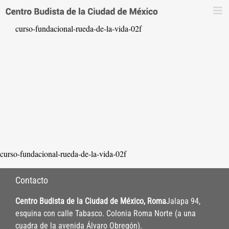
Saltar
al
curso-fundacional-rueda-de-la-vida-02f
contenido
curso-fundacional-rueda-de-la-vida-02f
Contacto
Centro Budista de la Ciudad de México, Roma
Jalapa 94,
esquina con calle Tabasco. Colonia Roma Norte (a una
cuadra de la avenida Álvaro Obregón).