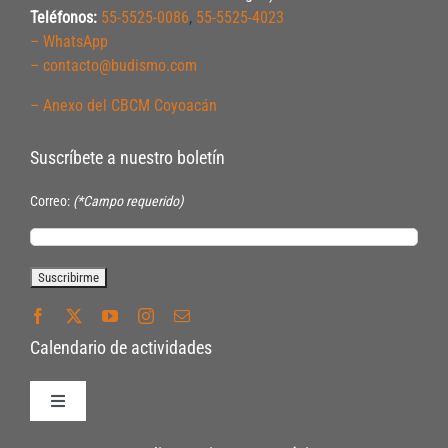
Teléfonos:
55-5525-0086
,
55-5525-4023
– WhatsApp
– contacto@budismo.com
– Anexo del CBCM Coyoacán
Suscríbete a nuestro boletín
Correo:
(*Campo requerido)
Calendario de actividades
Toggle
Navigation