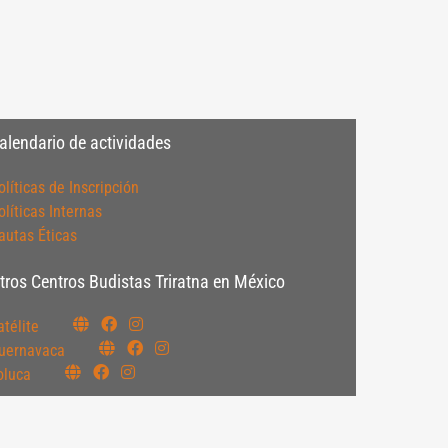
alendario de actividades
olíticas de Inscripción
olíticas Internas
autas Éticas
tros Centros Budistas Triratna en México
atélite
uernavaca
oluca