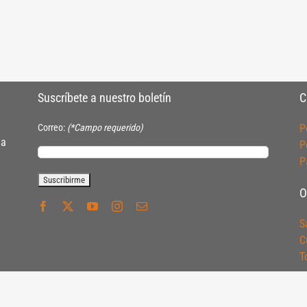
Suscríbete a nuestro boletín
C
Correo:
(*Campo requerido)
P
ia
P
P
O
S
C
T