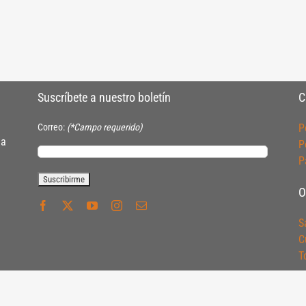
Suscríbete a nuestro boletín
C
Correo:
(*Campo requerido)
P
ia
P
P
O
S
C
T