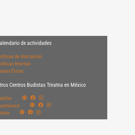
alendario de actividades
olíticas de Inscripción
olíticas Internas
autas Éticas
tros Centros Budistas Triratna en México
atélite
uernavaca
oluca