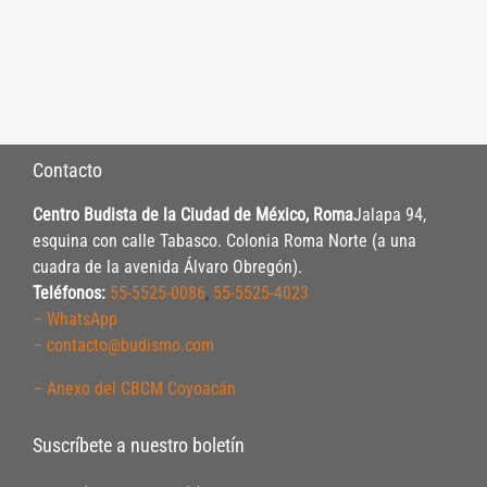
Contacto
Centro Budista de la Ciudad de México, Roma
Jalapa 94,
esquina con calle Tabasco. Colonia Roma Norte (a una
cuadra de la avenida Álvaro Obregón).
Teléfonos:
55-5525-0086
,
55-5525-4023
– WhatsApp
– contacto@budismo.com
– Anexo del CBCM Coyoacán
Suscríbete a nuestro boletín