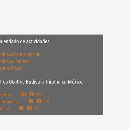
alendario de actividades
olíticas de Inscripción
olíticas Internas
autas Éticas
tros Centros Budistas Triratna en México
atélite
uernavaca
oluca