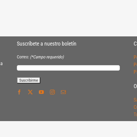
Suscríbete a nuestro boletín
C
Correo:
(*Campo requerido)
P
ia
P
P
O
S
C
T