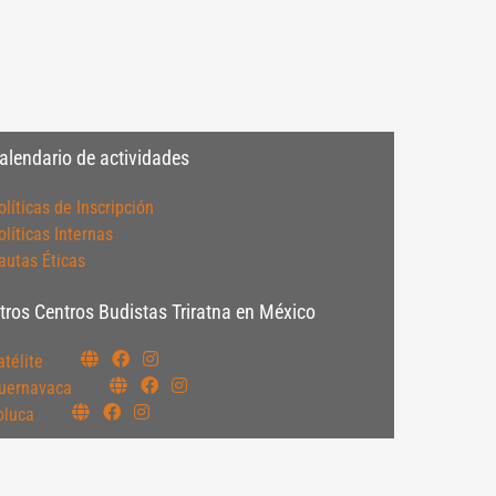
alendario de actividades
olíticas de Inscripción
olíticas Internas
autas Éticas
tros Centros Budistas Triratna en México
atélite
uernavaca
oluca