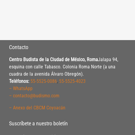
Contacto
Centro Budista de la Ciudad de México, Roma
Jalapa 94,
esquina con calle Tabasco. Colonia Roma Norte (a una
cuadra de la avenida Álvaro Obregón).
Teléfonos:
55-5525-0086
,
55-5525-4023
– WhatsApp
– contacto@budismo.com
– Anexo del CBCM Coyoacán
Suscríbete a nuestro boletín