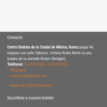
Contacto
Centro Budista de la Ciudad de México, Roma
Jalapa 94,
esquina con calle Tabasco. Colonia Roma Norte (a una
cuadra de la avenida Álvaro Obregón).
Teléfonos:
55-5525-0086
,
55-5525-4023
– WhatsApp
– contacto@budismo.com
– Anexo del CBCM Coyoacán
Suscríbete a nuestro boletín